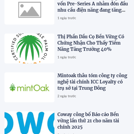
vốn Pre-Series A nhằm đón đầu
nhu cầu điện năng đang tăng
trưởng nhanh chóng tại Đông
1 ngày trước
Nam Á
Thị Phần Dầu Cọ Bền Vững Có
Chứng Nhận Cho Thấy Tiềm
Năng Tăng Trưởng 40%
1 ngày trước
Mintoak thâu tóm công ty công
nghệ tài chính ICC Loyalty có
trụ sở tại Trung Đông
2 ngày trước
Coway công bố Báo cáo Bền
vững lần thứ 21 cho năm tài
chính 2025