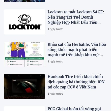
Lockton ra mắt Lockton SAGE:
Nền Tảng Trí Tuệ Doanh
Nghiệp Hợp Nhất Đầu Tiên
Trong Ngành
1 ngày trước
Khảo sát của Herbalife: Văn hóa
sống khỏe mạnh phát triển
mạnh mẽ trên khắp khu vực
Châu Á - Thái Bình Dương khi 4
1 ngày trước
trong 5 người tiêu dùng ưu tiên
sức khỏe toàn diện
Hankook Tire triển khai chiến
dịch quảng bá thương hiệu iON
tại các rạp CGV ở Việt Nam
1 ngày trước
PCG Global hoàn tất vòng gọi