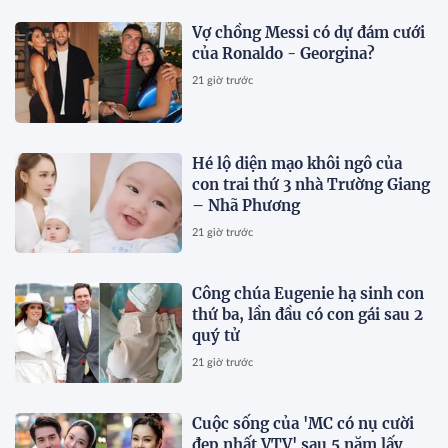
Vợ chồng Messi có dự đám cưới
của Ronaldo - Georgina?
21 giờ trước
Hé lộ diện mạo khôi ngô của
con trai thứ 3 nhà Trường Giang
– Nhã Phương
21 giờ trước
Công chúa Eugenie hạ sinh con
thứ ba, lần đầu có con gái sau 2
quý tử
21 giờ trước
Cuộc sống của 'MC có nụ cười
đẹp nhất VTV' sau 5 năm lấy