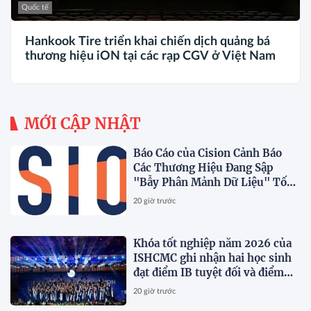
Quốc tế
Hankook Tire triển khai chiến dịch quảng bá
thương hiệu iON tại các rạp CGV ở Việt Nam
MỚI CẬP NHẬT
Báo Cáo của Cision Cảnh Báo
Các Thương Hiệu Đang Sập
"Bẫy Phân Mảnh Dữ Liệu" Tốn
Kém
20 giờ trước
Khóa tốt nghiệp năm 2026 của
ISHCMC ghi nhận hai học sinh
đạt điểm IB tuyệt đối và điểm
trung bình toàn khóa đạt 34,5
20 giờ trước