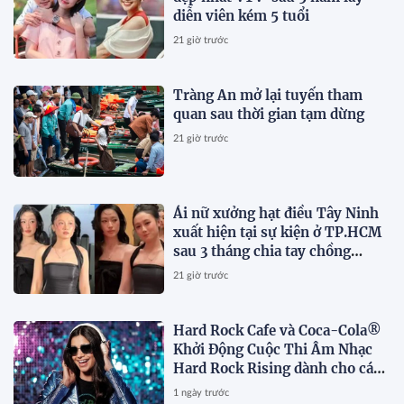
diễn viên kém 5 tuổi
21 giờ trước
Tràng An mở lại tuyến tham
quan sau thời gian tạm dừng
21 giờ trước
Ái nữ xưởng hạt điều Tây Ninh
xuất hiện tại sự kiện ở TP.HCM
sau 3 tháng chia tay chồng
Campuchia
21 giờ trước
Hard Rock Cafe và Coca-Cola®
Khởi Động Cuộc Thi Âm Nhạc
Hard Rock Rising dành cho các
Nghệ Sĩ Trẻ Triển Vọng
1 ngày trước