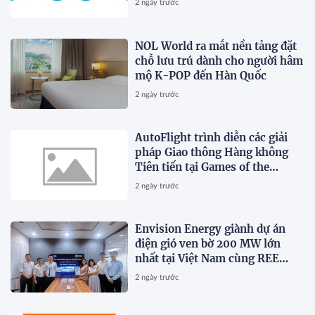
2 ngày trước
NOL World ra mắt nền tảng đặt
chỗ lưu trú dành cho người hâm
mộ K-POP đến Hàn Quốc
2 ngày trước
AutoFlight trình diễn các giải
pháp Giao thông Hàng không
Tiên tiến tại Games of the
Future 2026 ở Astana,
2 ngày trước
Kazakhstan
Envision Energy giành dự án
điện gió ven bờ 200 MW lớn
nhất tại Việt Nam cùng REE
Energy, củng cố Hệ thống Năng
2 ngày trước
lượng Tương lai trên khắp Đông
Nam Á