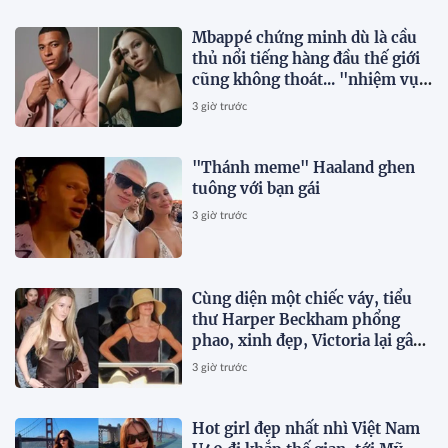
Mbappé chứng minh dù là cầu
thủ nổi tiếng hàng đầu thế giới
cũng không thoát... "nhiệm vụ
của bạn trai" khi ở cạnh mỹ
3 giờ trước
nhân Ester Expósito
"Thánh meme" Haaland ghen
tuông với bạn gái
3 giờ trước
Cùng diện một chiếc váy, tiểu
thư Harper Beckham phổng
phao, xinh đẹp, Victoria lại gây
chú ý vì vóc dáng gầy gò
3 giờ trước
Hot girl đẹp nhất nhì Việt Nam