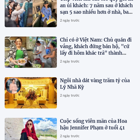
an ủi khách: 7 năm sau ở khách
sạn 5 sao nhiều hơn ở nhà, bay
hạng thương gia
2 ngày trước
Chỉ có ở Việt Nam: Chủ quán đi
vắng, khách đứng bán hộ, "cứ
lấy đi hôm khác trả" thành
chuyện thường ngày
2 ngày trước
Ngôi nhà dát vàng trăm tỷ của
Lý Nhã Kỳ
2 ngày trước
Cuộc sống viên mãn của Hoa
hậu Jennifer Phạm ở tuổi 41
2 ngày trước