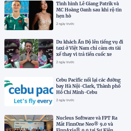
Tình hình Lê Giang Patrik và
MC Hoàng Oanh sau khi rộ tin
hẹn hò
2 ngày trước
Du khách Ấn Độ lên tiếng vụ đi
taxi ở Việt Nam chỉ cảm ơn tài
xế thay vì trả tiền cuốc xe
2 ngày trước
Cebu Pacific nối lại các đường
bay Hà Nội-Clark, Thành phố
Hồ Chí Minh-Cebu
2 ngày trước
Nucleus Software và FPT Ra
Mắt FinnOne Neo® 9.0 và
FinnAxia® 9.0 tại Sự Kiện