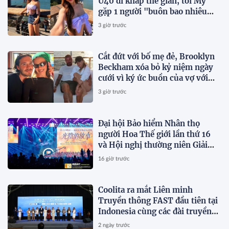
U40 đi khắp thế gian, tới Mỹ
gặp 1 người "buôn bao nhiêu
chuyện"
3 giờ trước
Cắt đứt với bố mẹ đẻ, Brooklyn
Beckham xóa bỏ kỷ niệm ngày
cưới vì ký ức buồn của vợ với
Victoria trong ngày cưới
3 giờ trước
Đại hội Bảo hiểm Nhân thọ
người Hoa Thế giới lần thứ 16
và Hội nghị thường niên Giải
thưởng Rồng Quốc tế (IDA)
16 giờ trước
2026 được tổ chức trọng thể
Coolita ra mắt Liên minh
Truyền thông FAST đầu tiên tại
Indonesia cùng các đài truyền
hình hàng đầu
2 ngày trước