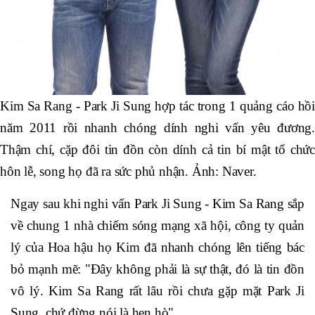
Kim Sa Rang - Park Ji Sung hợp tác trong 1 quảng cáo hồi
năm 2011 rồi nhanh chóng dính nghi vấn yêu đương.
Thậm chí, cặp đôi tin đồn còn dính cả tin bí mật tổ chức
hôn lễ, song họ đã ra sức phủ nhận. Ảnh: Naver.
Ngay sau khi nghi vấn Park Ji Sung - Kim Sa Rang sắp
về chung 1 nhà chiếm sóng mạng xã hội, công ty quản
lý của Hoa hậu họ Kim đã nhanh chóng lên tiếng bác
bỏ mạnh mẽ: "Đây không phải là sự thật, đó là tin đồn
vô lý. Kim Sa Rang rất lâu rồi chưa gặp mặt Park Ji
Sung, chứ đừng nói là hẹn hò".