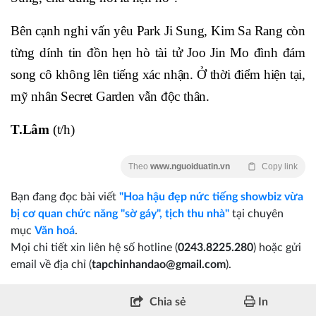
Bên cạnh nghi vấn yêu Park Ji Sung, Kim Sa Rang còn
từng dính tin đồn hẹn hò tài tử Joo Jin Mo đình đám
song cô không lên tiếng xác nhận. Ở thời điểm hiện tại,
mỹ nhân Secret Garden vẫn độc thân.
T.Lâm
(t/h)
Theo
www.nguoiduatin.vn
Copy link
Bạn đang đọc bài viết
"Hoa hậu đẹp nức tiếng showbiz vừa
bị cơ quan chức năng "sờ gáy", tịch thu nhà"
tại chuyên
mục
Văn hoá
.
Mọi chi tiết xin liên hệ số hotline (
0243.8225.280
) hoặc gửi
email về địa chỉ (
tapchinhandao@gmail.com
).
Chia sẻ
In