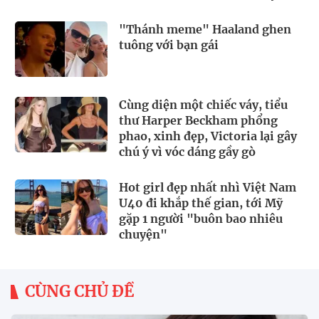
nhân Ester Expósito
"Thánh meme" Haaland ghen
tuông với bạn gái
Cùng diện một chiếc váy, tiểu
thư Harper Beckham phổng
phao, xinh đẹp, Victoria lại gây
chú ý vì vóc dáng gầy gò
Hot girl đẹp nhất nhì Việt Nam
U40 đi khắp thế gian, tới Mỹ
gặp 1 người "buôn bao nhiêu
chuyện"
CÙNG CHỦ ĐỀ