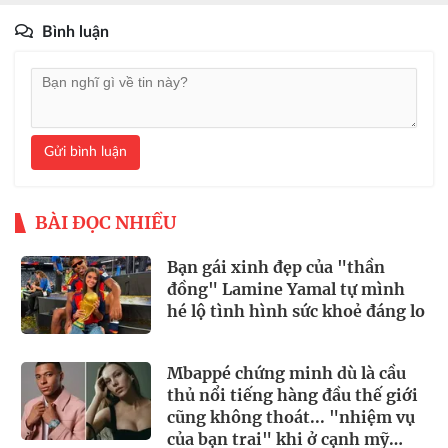
Bình luận
Gửi bình luận
BÀI ĐỌC NHIỀU
Bạn gái xinh đẹp của "thần
đồng" Lamine Yamal tự mình
hé lộ tình hình sức khoẻ đáng lo
Mbappé chứng minh dù là cầu
thủ nổi tiếng hàng đầu thế giới
cũng không thoát... "nhiệm vụ
của bạn trai" khi ở cạnh mỹ