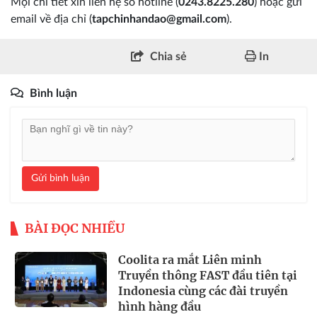
Mọi chi tiết xin liên hệ số hotline (
0243.8225.280
) hoặc gửi
email về địa chỉ (
tapchinhandao@gmail.com
).
Chia sẻ
In
Bình luận
Gửi bình luận
BÀI ĐỌC NHIỀU
Coolita ra mắt Liên minh
Truyền thông FAST đầu tiên tại
Indonesia cùng các đài truyền
hình hàng đầu