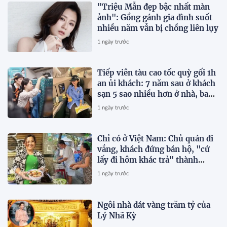
"Triệu Mẫn đẹp bậc nhất màn
ảnh": Gồng gánh gia đình suốt
nhiều năm vẫn bị chồng liên lụy
1 ngày trước
Tiếp viên tàu cao tốc quỳ gối 1h
an ủi khách: 7 năm sau ở khách
sạn 5 sao nhiều hơn ở nhà, bay
hạng thương gia
1 ngày trước
Chỉ có ở Việt Nam: Chủ quán đi
vắng, khách đứng bán hộ, "cứ
lấy đi hôm khác trả" thành
chuyện thường ngày
1 ngày trước
Ngôi nhà dát vàng trăm tỷ của
Lý Nhã Kỳ