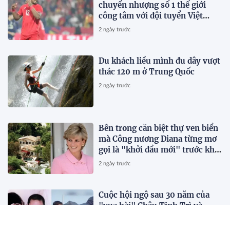
chuyển nhượng số 1 thế giới
công tâm với đội tuyển Việt
Nam
2 ngày trước
Du khách liều mình đu dây vượt
thác 120 m ở Trung Quốc
2 ngày trước
Bên trong căn biệt thự ven biển
mà Công nương Diana từng mơ
gọi là "khởi đầu mới" trước khi
qua đời vài tháng
2 ngày trước
Cuộc hội ngộ sau 30 năm của
"vua hài" Châu Tinh Trì và
Thích Tiểu Long