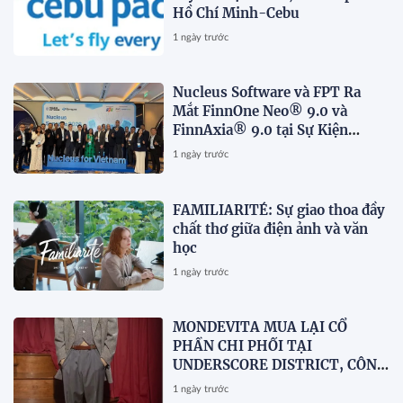
Hồ Chí Minh-Cebu
1 ngày trước
Nucleus Software và FPT Ra
Mắt FinnOne Neo® 9.0 và
FinnAxia® 9.0 tại Sự Kiện
Nucleus Synapse Lần Đầu Tiên
1 ngày trước
tại Việt Nam
FAMILIARITÉ: Sự giao thoa đầy
chất thơ giữa điện ảnh và văn
học
1 ngày trước
MONDEVITA MUA LẠI CỔ
PHẦN CHI PHỐI TẠI
UNDERSCORE DISTRICT, CÔNG
TY MẸ CỦA MAGLIANO, ĐÁNH
1 ngày trước
DẤU BƯỚC THỨ HAI TRONG