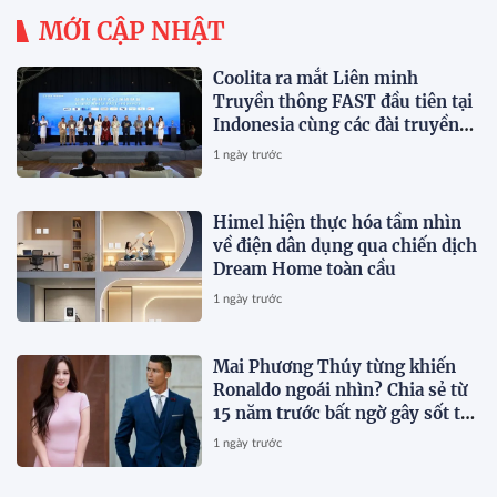
MỚI CẬP NHẬT
Coolita ra mắt Liên minh
Truyền thông FAST đầu tiên tại
Indonesia cùng các đài truyền
hình hàng đầu
1 ngày trước
Himel hiện thực hóa tầm nhìn
về điện dân dụng qua chiến dịch
Dream Home toàn cầu
1 ngày trước
Mai Phương Thúy từng khiến
Ronaldo ngoái nhìn? Chia sẻ từ
15 năm trước bất ngờ gây sốt trở
lại
1 ngày trước