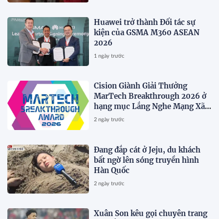
QUÁ TRÌNH XÂY DỰNG NỀN
TẢNG THƯƠNG HIỆU CAO CẤP
Huawei trở thành Đối tác sự
MỚI CỦA Ý.
kiện của GSMA M360 ASEAN
2026
1 ngày trước
Cision Giành Giải Thưởng
MarTech Breakthrough 2026 ở
hạng mục Lắng Nghe Mạng Xã
Hội, Phân Phối Thông Cáo Báo
2 ngày trước
Chí và Tối Ưu Hóa Công Cụ Trả
Lời (AEO)
Đang đắp cát ở Jeju, du khách
bất ngờ lên sóng truyền hình
Hàn Quốc
2 ngày trước
Xuân Son kêu gọi chuyên trang