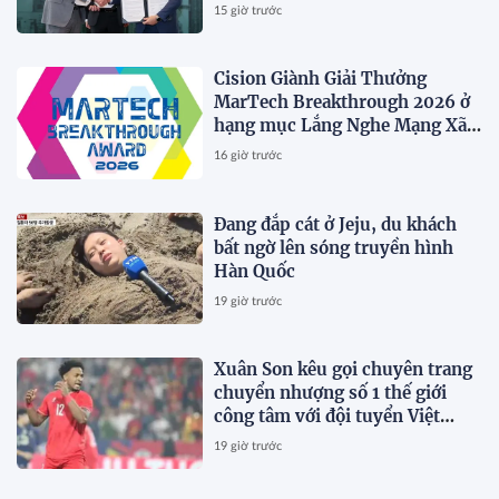
15 giờ trước
Cision Giành Giải Thưởng
MarTech Breakthrough 2026 ở
hạng mục Lắng Nghe Mạng Xã
Hội, Phân Phối Thông Cáo Báo
16 giờ trước
Chí và Tối Ưu Hóa Công Cụ Trả
Lời (AEO)
Đang đắp cát ở Jeju, du khách
bất ngờ lên sóng truyền hình
Hàn Quốc
19 giờ trước
Xuân Son kêu gọi chuyên trang
chuyển nhượng số 1 thế giới
công tâm với đội tuyển Việt
Nam
19 giờ trước