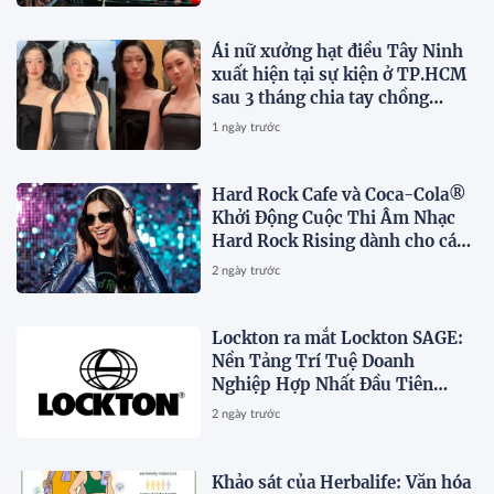
Ái nữ xưởng hạt điều Tây Ninh
xuất hiện tại sự kiện ở TP.HCM
sau 3 tháng chia tay chồng
Campuchia
1 ngày trước
Hard Rock Cafe và Coca-Cola®
Khởi Động Cuộc Thi Âm Nhạc
Hard Rock Rising dành cho các
Nghệ Sĩ Trẻ Triển Vọng
2 ngày trước
Lockton ra mắt Lockton SAGE:
Nền Tảng Trí Tuệ Doanh
Nghiệp Hợp Nhất Đầu Tiên
Trong Ngành
2 ngày trước
Khảo sát của Herbalife: Văn hóa