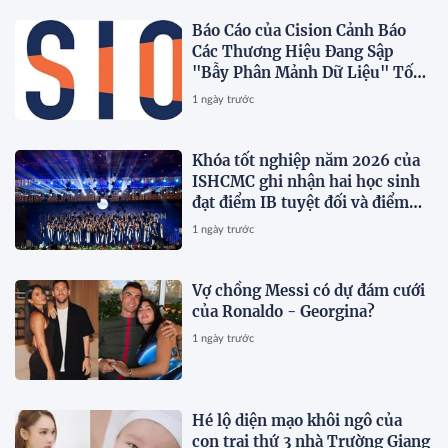
Báo Cáo của Cision Cảnh Báo
Các Thương Hiệu Đang Sập
"Bẫy Phân Mảnh Dữ Liệu" Tốn
Kém
1 ngày trước
Khóa tốt nghiệp năm 2026 của
ISHCMC ghi nhận hai học sinh
đạt điểm IB tuyệt đối và điểm
trung bình toàn khóa đạt 34,5
1 ngày trước
Vợ chồng Messi có dự đám cưới
của Ronaldo - Georgina?
1 ngày trước
Hé lộ diện mạo khôi ngô của
con trai thứ 3 nhà Trường Giang