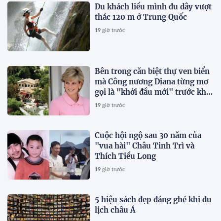
Du khách liều mình đu dây vượt
thác 120 m ở Trung Quốc
19 giờ trước
Bên trong căn biệt thự ven biển
mà Công nương Diana từng mơ
gọi là "khởi đầu mới" trước khi
qua đời vài tháng
19 giờ trước
Cuộc hội ngộ sau 30 năm của
"vua hài" Châu Tinh Trì và
Thích Tiểu Long
19 giờ trước
5 hiệu sách đẹp đáng ghé khi du
lịch châu Á