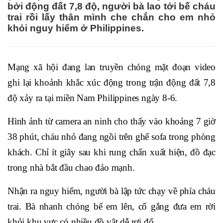
bởi động đất 7,8 độ, người bà lao tới bế cháu
trai rồi lấy thân mình che chắn cho em nhỏ
khỏi nguy hiểm ở Philippines.
Mạng xã hội đang lan truyền chóng mặt đoạn video
ghi lại khoảnh khắc xúc động trong trận động đất 7,8
độ xảy ra tại miền Nam Philippines ngày 8-6.
Hình ảnh từ camera an ninh cho thấy vào khoảng 7 giờ
38 phút, cháu nhỏ đang ngồi trên ghế sofa trong phòng
khách. Chỉ ít giây sau khi rung chấn xuất hiện, đồ đạc
trong nhà bắt đầu chao đảo mạnh.
Nhận ra nguy hiểm, người bà lập tức chạy về phía cháu
trai. Bà nhanh chóng bế em lên, cố gắng đưa em rời
khỏi khu vực có nhiều đồ vật dễ rơi đổ.