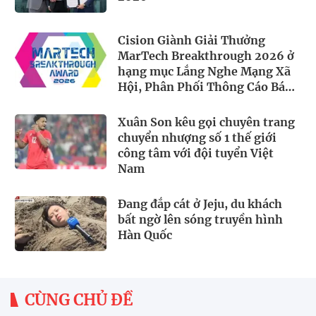
Cision Giành Giải Thưởng
MarTech Breakthrough 2026 ở
hạng mục Lắng Nghe Mạng Xã
Hội, Phân Phối Thông Cáo Báo
Chí và Tối Ưu Hóa Công Cụ Trả
Lời (AEO)
Xuân Son kêu gọi chuyên trang
chuyển nhượng số 1 thế giới
công tâm với đội tuyển Việt
Nam
Đang đắp cát ở Jeju, du khách
bất ngờ lên sóng truyền hình
Hàn Quốc
CÙNG CHỦ ĐỀ