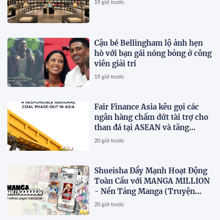
19 giờ trước
Cậu bé Bellingham lộ ảnh hẹn
hò với bạn gái nóng bỏng ở công
viên giải trí
19 giờ trước
Fair Finance Asia kêu gọi các
ngân hàng chấm dứt tài trợ cho
than đá tại ASEAN và tăng
cường các biện pháp bảo vệ xã
20 giờ trước
hội
Shueisha Đẩy Mạnh Hoạt Động
Toàn Cầu với MANGA MILLION
- Nền Tảng Manga (Truyện
Tranh Nhật Bản) Hỗ Trợ 100
20 giờ trước
Ngôn Ngữ